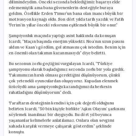
dilimindeydim. Önceki sezonda beklediğimiz başarıyı elde
edememiştik ama bana güvenenlerin desteğiyle buraya
geldim. Özellikle Erden Timur’un bana olan inancı büyük bir
motivasyon kaynağı oldu. Son dört yılda tarih yazdık ve Fatih
Terim’in yıllar önceki rekorunu eşitlemek büyük bir onur.”
Şampiyonluk maçında yaptığı asist hakkında da konuşan
Icardi, “Maçın başında enerjim yüksekti. Noa’nın uzun pasını
aldım ve Kaan’ı gördüm, gol atmasını çok istedim. Benim için
en önemli olan takımın kazanmasıydı” diye belirtti.
Bu sezonun zorlu geçtiğini vurgulayan Icardi, “Türkiye
şampiyonu olarak başladığımız sezonda zorlu bir yola girdik.
Takımımızın hırslı olması gerektiğini düşünüyorum, çünkü
çok yetenekli oyunculardan oluşuyoruz. Kupadan elenmek
üzücüydü ama şampiyonluğu kazandığımızda herkesin
rahatladığını düşünüyorum” dedi.
Taraftarın desteğinin kendisi için çok değerli olduğunu
belirten Icardi, “50 bin kişiyle birlikte ‘Aşkın Olayım’ şarkısını
söylemek inanılmaz bir duyguydu. Bu dört yıl boyunca
yaşananlar kelimelerle anlatılamaz. Onlara olan sevgimi
sahada karşılık vermeye çalışarak gösterdim” şeklinde
konuştu.