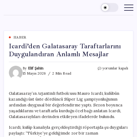
Skip
to
content
HABER
Icardi’den Galatasaray Taraftarlarını
Duygulandıran Anlamlı Mesajlar
Icardi’den
By
Elif Şahin
yorumlar kapalı
Galatasaray
15 Mayıs 2026
2 Min Read
Taraftarlarını
Duygulandıran
Anlamlı
Galatasaray’ın Arjantinli futbolcusu Mauro Icardi, kulübün
Mesajlar
kazandığı üst üste dördüncü Süper Lig şampiyonluğunun
için
ardından duygusal bir değerlendirme yaptı. Sezon boyunca
yaşadıklarını ve taraftarla kurduğu özel bağı anlatan Icardi,
Galatasaraylıları derinden etkileyen ifadelerde bulundu.
Icardi, kulüp kanalıyla gerçekleştirdiği röportajda şu duyguları
paylaştı: “Türkiye’ye geldiğimde zor bir zaman