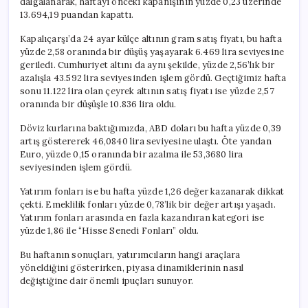
dalgalanarak, haftayı önceki kapanışının yüzde 0,23 üzerinde
için
13.694,19 puandan kapattı.
Kapalıçarşı’da 24 ayar külçe altının gram satış fiyatı, bu hafta
yüzde 2,58 oranında bir düşüş yaşayarak 6.469 lira seviyesine
geriledi. Cumhuriyet altını da aynı şekilde, yüzde 2,56’lık bir
azalışla 43.592 lira seviyesinden işlem gördü. Geçtiğimiz hafta
sonu 11.122 lira olan çeyrek altının satış fiyatı ise yüzde 2,57
oranında bir düşüşle 10.836 lira oldu.
Döviz kurlarına baktığımızda, ABD doları bu hafta yüzde 0,39
artış göstererek 46,0840 lira seviyesine ulaştı. Öte yandan
Euro, yüzde 0,15 oranında bir azalma ile 53,3680 lira
seviyesinden işlem gördü.
Yatırım fonları ise bu hafta yüzde 1,26 değer kazanarak dikkat
çekti. Emeklilik fonları yüzde 0,78’lik bir değer artışı yaşadı.
Yatırım fonları arasında en fazla kazandıran kategori ise
yüzde 1,86 ile “Hisse Senedi Fonları” oldu.
Bu haftanın sonuçları, yatırımcıların hangi araçlara
yöneldiğini gösterirken, piyasa dinamiklerinin nasıl
değiştiğine dair önemli ipuçları sunuyor.