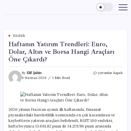
Skip
to
content
HABER
Haftanın Yatırım Trendleri: Euro,
Dolar, Altın ve Borsa Hangi Araçları
Öne Çıkardı?
Haftanın
By
Elif Şahin
yorumlar kapalı
Yatırım
6 Haziran 2026
1 Min Read
Trendleri:
Euro,
Dolar,
Altın
ve
Borsa
2026 yılının Haziran ayının ilk haftasında, finansal
Hangi
piyasalardaki hareketlilik sonucunda en çok kazandıran ve
Araçları
kaybettiren yatırım araçları belirlendi. BIST 100 endeksi,
Öne
hafta boyunca 13.661,82 puan ile 14.219,96 puan arasında
Çıkardı?