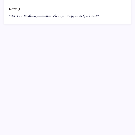
Next
“Bu Yaz Motivasyonunuzu Zirveye Taşıyacak Şarkılar!”
SON YAZILAR
Tüm Yerel-Sen’den yeni çözüm sürecine tepki:
‘Terörle pazarlık olmaz’
Son Dakika… Özgür Özel ve Veli Ağbaba hakkında
fezleke düzenlendi: Adalet Bakanlığı’na gönderildi!
Apple’da CEO Değişimi Öncesi Sürpriz Geri Dönüş