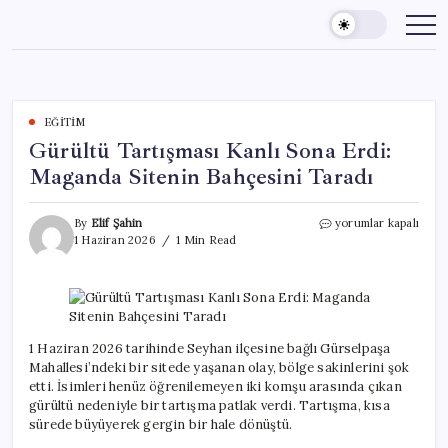
Skip
to
content
EĞITIM
Gürültü Tartışması Kanlı Sona Erdi:
Maganda Sitenin Bahçesini Taradı
Gürültü
By
Elif Şahin
yorumlar kapalı
Tartışması
1 Haziran 2026
1 Min Read
Kanlı
Sona
Erdi:
Maganda
Sitenin
Bahçesini
1 Haziran 2026 tarihinde Seyhan ilçesine bağlı Gürselpaşa
Taradı
Mahallesi’ndeki bir sitede yaşanan olay, bölge sakinlerini şok
için
etti. İsimleri henüz öğrenilemeyen iki komşu arasında çıkan
gürültü nedeniyle bir tartışma patlak verdi. Tartışma, kısa
sürede büyüyerek gergin bir hale dönüştü.