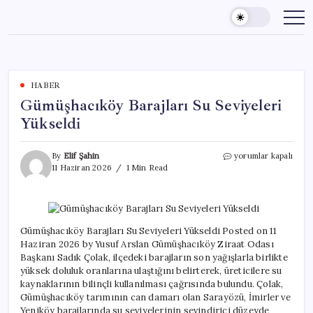
Skip
to
content
HABER
Gümüşhacıköy Barajları Su Seviyeleri
Yükseldi
Gümüşhacıköy
By
Elif Şahin
yorumlar kapalı
Barajları
11 Haziran 2026
1 Min Read
Su
Seviyeleri
Yükseldi
için
Gümüşhacıköy Barajları Su Seviyeleri Yükseldi Posted on 11
Haziran 2026 by Yusuf Arslan Gümüşhacıköy Ziraat Odası
Başkanı Sadık Çolak, ilçedeki barajların son yağışlarla birlikte
yüksek doluluk oranlarına ulaştığını belirterek, üreticilere su
kaynaklarının bilinçli kullanılması çağrısında bulundu. Çolak,
Gümüşhacıköy tarımının can damarı olan Sarayözü, İmirler ve
Yeniköy barajlarında su seviyelerinin sevindirici düzeyde