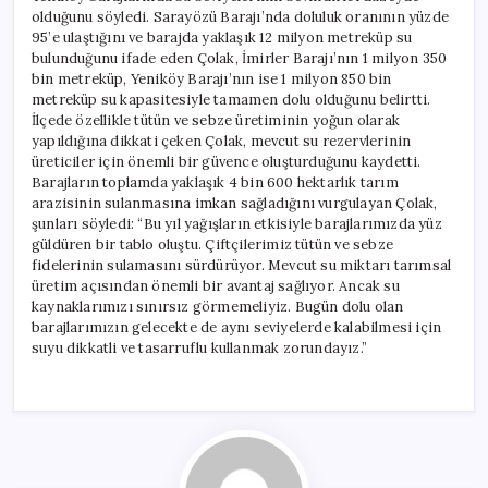
olduğunu söyledi. Sarayözü Barajı’nda doluluk oranının yüzde
95’e ulaştığını ve barajda yaklaşık 12 milyon metreküp su
bulunduğunu ifade eden Çolak, İmirler Barajı’nın 1 milyon 350
bin metreküp, Yeniköy Barajı’nın ise 1 milyon 850 bin
metreküp su kapasitesiyle tamamen dolu olduğunu belirtti.
İlçede özellikle tütün ve sebze üretiminin yoğun olarak
yapıldığına dikkati çeken Çolak, mevcut su rezervlerinin
üreticiler için önemli bir güvence oluşturduğunu kaydetti.
Barajların toplamda yaklaşık 4 bin 600 hektarlık tarım
arazisinin sulanmasına imkan sağladığını vurgulayan Çolak,
şunları söyledi: “Bu yıl yağışların etkisiyle barajlarımızda yüz
güldüren bir tablo oluştu. Çiftçilerimiz tütün ve sebze
fidelerinin sulamasını sürdürüyor. Mevcut su miktarı tarımsal
üretim açısından önemli bir avantaj sağlıyor. Ancak su
kaynaklarımızı sınırsız görmemeliyiz. Bugün dolu olan
barajlarımızın gelecekte de aynı seviyelerde kalabilmesi için
suyu dikkatli ve tasarruflu kullanmak zorundayız.”