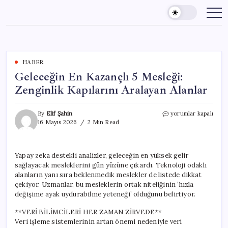
Skip
to
content
HABER
Geleceğin En Kazançlı 5 Mesleği:
Zenginlik Kapılarını Aralayan Alanlar
Geleceğin
By
Elif Şahin
yorumlar kapalı
En
16 Mayıs 2026
2 Min Read
Kazançlı
5
Mesleği:
Yapay zeka destekli analizler, geleceğin en yüksek gelir
Zenginlik
sağlayacak mesleklerini gün yüzüne çıkardı. Teknoloji odaklı
Kapılarını
Aralayan
alanların yanı sıra beklenmedik meslekler de listede dikkat
Alanlar
çekiyor. Uzmanlar, bu mesleklerin ortak niteliğinin ‘hızla
için
değişime ayak uydurabilme yeteneği’ olduğunu belirtiyor.
**VERİ BİLİMCİLERİ HER ZAMAN ZİRVEDE**
Veri işleme sistemlerinin artan önemi nedeniyle veri