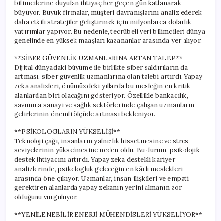
bilimcilerine duyulan ihtiyaç her geçen gün katlanarak
büyüyor. Büyük firmalar, müşteri davranışlarını analiz ederek
daha etkili stratejiler geliştirmek için milyonlarca dolarlık
yatırımlar yapıyor. Bu nedenle, tecrübeli veri bilimcileri dünya
genelinde en yüksek maaşları kazananlar arasında yer alıyor.
**SİBER GÜVENLİK UZMANLARINA ARTAN TALEP**
Dijital dünyadaki büyüme ile birlikte siber saldırıların da
artması, siber güvenlik uzmanlarına olan talebi artırdı. Yapay
zeka analizleri, önümüzdeki yıllarda bu mesleğin en kritik
alanlardan biri olacağını gösteriyor. Özellikle bankacılık,
savunma sanayi ve sağlık sektörlerinde çalışan uzmanların
gelirlerinin önemli ölçüde artması bekleniyor.
**PSİKOLOGLARIN YÜKSELİŞİ**
Teknoloji çağı, insanların yalnızlık hissetmesine ve stres
seviyelerinin yükselmesine neden oldu. Bu durum, psikolojik
destek ihtiyacını artırdı. Yapay zeka destekli kariyer
analizlerinde, psikologluk geleceğin en kârlı meslekleri
arasında öne çıkıyor. Uzmanlar, insan ilişkileri ve empati
gerektiren alanlarda yapay zekanın yerini almanın zor
olduğunu vurguluyor.
**YENİLENEBİLİR ENERJİ MÜHENDİSLERİ YÜKSELİYOR**