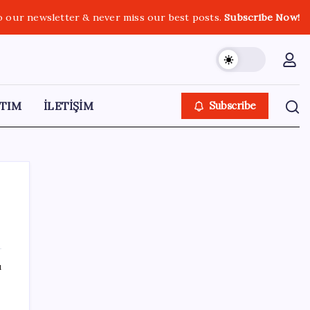
o our newsletter & never miss our best posts.
Subscribe Now!
TIM
İLETİŞİM
Subscribe
SON YAZILAR
ı
Tüm Yerel-Sen’den yeni çözüm sürecine
tepki: ‘Terörle pazarlık olmaz’