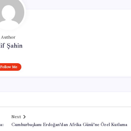
Author
if Şahin
Follow Me
Next
a:
Cumhurbaşkanı Erdoğan’dan Afrika Günü’ne Özel Kutlama