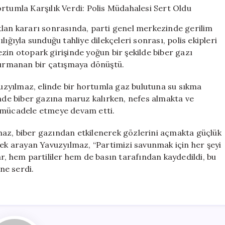
Hortumla
Karşılık
tlan kararı sonrasında, parti genel merkezinde gerilim
Verdi:
ığıyla sunduğu tahliye dilekçeleri sonrası, polis ekipleri
Polis
zin otopark girişinde yoğun bir şekilde biber gazı
Müdahalesi
Sert
 tırmanan bir çatışmaya dönüştü.
Oldu
için
zyılmaz, elinde bir hortumla gaz bulutuna su sıkma
inde biber gazına maruz kalırken, nefes almakta ve
k mücadele etmeye devam etti.
maz, biber gazından etkilenerek gözlerini açmakta güçlük
tek arayan Yavuzyılmaz, “Partimizi savunmak için her şeyi
r, hem partililer hem de basın tarafından kaydedildi, bu
ne serdi.