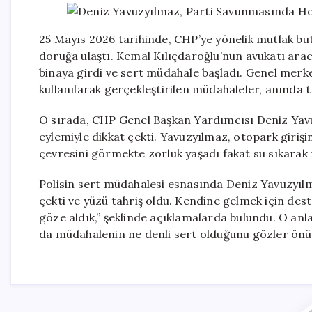
25 Mayıs 2026 tarihinde, CHP’ye yönelik mutlak bu
doruğa ulaştı. Kemal Kılıçdaroğlu’nun avukatı aracıl
binaya girdi ve sert müdahale başladı. Genel merke
kullanılarak gerçekleştirilen müdahaleler, anında
O sırada, CHP Genel Başkan Yardımcısı Deniz Yavu
eylemiyle dikkat çekti. Yavuzyılmaz, otopark giriş
çevresini görmekte zorluk yaşadı fakat su sıkara
Polisin sert müdahalesi esnasında Deniz Yavuzyıl
çekti ve yüzü tahriş oldu. Kendine gelmek için des
göze aldık,” şeklinde açıklamalarda bulundu. O anla
da müdahalenin ne denli sert olduğunu gözler önü