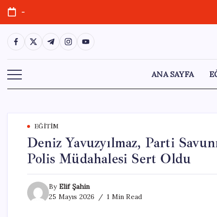
Skip
-
to
content
https://www.facebook.com/
https://twitter.com/
https://t.me/
https://www.instagram.com/
https://youtube.com/
ANA SAYFA
E
EĞITIM
Deniz Yavuzyılmaz, Parti Savun
Polis Müdahalesi Sert Oldu
By
Elif Şahin
25 Mayıs 2026
1 Min Read