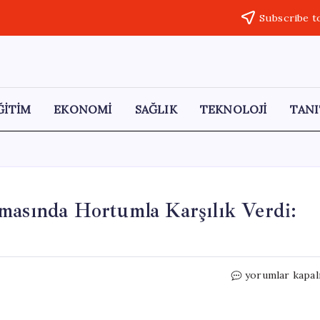
Subscribe t
ĞİTİM
EKONOMİ
SAĞLIK
TEKNOLOJİ
TANI
masında Hortumla Karşılık Verdi:
Deniz
yorumlar kapal
Yavuzyılmaz,
Parti
Savunmasında