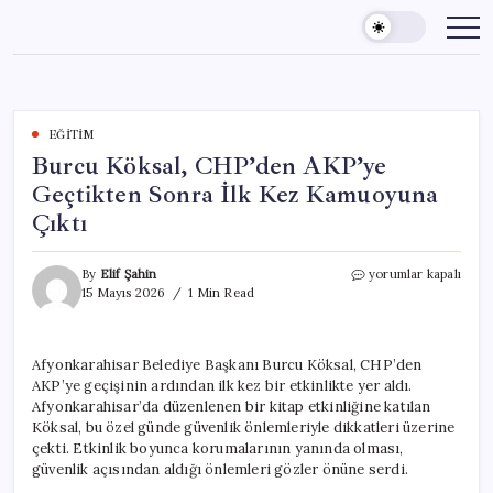
Skip
to
content
EĞITIM
Burcu Köksal, CHP’den AKP’ye
Geçtikten Sonra İlk Kez Kamuoyuna
Çıktı
Burcu
By
Elif Şahin
yorumlar kapalı
Köksal,
15 Mayıs 2026
1 Min Read
CHP’den
AKP’ye
Geçtikten
Afyonkarahisar Belediye Başkanı Burcu Köksal, CHP’den
Sonra
AKP’ye geçişinin ardından ilk kez bir etkinlikte yer aldı.
İlk
Kez
Afyonkarahisar’da düzenlenen bir kitap etkinliğine katılan
Kamuoyuna
Köksal, bu özel günde güvenlik önlemleriyle dikkatleri üzerine
Çıktı
çekti. Etkinlik boyunca korumalarının yanında olması,
için
güvenlik açısından aldığı önlemleri gözler önüne serdi.