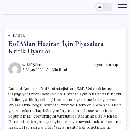
Skip
to
content
HABER
BofA’dan Haziran İçin Piyasalara
Kritik Uyarılar
BofA’dan
By
Elif Şahin
yorumlar kapalı
Haziran
15 Mayıs 2026
1 Min Read
İçin
Piyasalara
Kritik
Bank of America (BofA) stratejistleri, S&P 500 endeksinin
Uyarılar
ulaştığı yeni rekor seviyelerin, Haziran ayının başında bir geri
için
çekilmeye dönüşebileceği konusunda yatırımcıları uyarıyor.
Piyasalarda “boğa” heyecanı zirveye ulaşırken, BofA analistleri
yatırımcıların “kapitülasyon” aşamasında hisse senetlerine
yoğun bir ilgi gösterdiğini vurguluyor. Ancak analist Michael
Hartnett’e göre, bu aşırı iyimserlik ve mevcut makroekonomik
riskler, Haziran ayını bir “satış fırsatı” haline getirebilir.