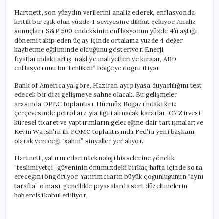
Hartnett, son yüzyılın verilerini analiz ederek, enflasyonda
kritik bir eşik olan yüzde 4 seviyesine dikkat çekiyor. Analiz
sonuçları, S&P 500 endeksinin enflasyonun yüzde 4’ü aştığı
dönemi takip eden üç ay içinde ortalama yüzde 4 değer
kaybetme eğiliminde olduğunu gösteriyor. Enerji
fiyatlarındaki artış, nakliye maliyetleri ve kiralar, ABD
enflasyonunu bu “tehlikeli” bölgeye doğru itiyor.
Bank of America’ya göre, Haziran ayı piyasa duyarlılığını test
edecek bir dizi gelişmeye sahne olacak. Bu gelişmeler
arasında OPEC toplantısı, Hürmüz Boğazı’ndaki kriz
çerçevesinde petrol arzıyla ilgili alınacak kararlar; G7 Zirvesi,
küresel ticaret ve yaptırımların geleceğine dair tartışmalar; ve
Kevin Warsh’ın ilk FOMC toplantısında Fed’in yeni başkanı
olarak vereceği “şahin” sinyaller yer alıyor.
Hartnett, yatırımcıların teknoloji hisselerine yönelik
“teslimiyetçi” güveninin önümüzdeki birkaç hafta içinde sona
ereceğini öngörüyor. Yatırımcıların büyük çoğunluğunun “aynı
tarafta” olması, genellikle piyasalarda sert düzeltmelerin
habercisi kabul ediliyor.