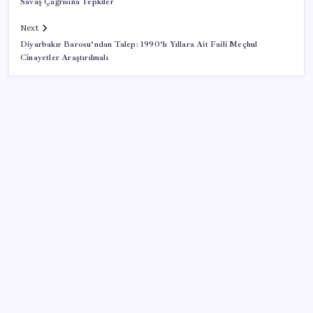
Savaş Çağrısına Tepkiler
Next
Diyarbakır Barosu’ndan Talep: 1990’lı Yıllara Ait Faili Meçhul
Cinayetler Araştırılmalı
SON YAZILAR
VakıfBank ikinci çeyrekte 16,7 milyar TL net kâr elde
etti
Sürekli maddi sorun yaşayan insanların beyni daha
çabuk yaşlanabiliyor: ‘Beyin de yoruluyor’