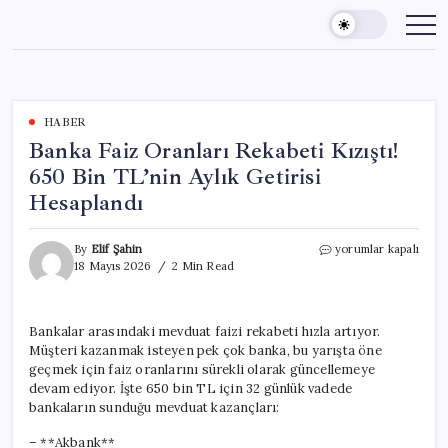
Skip
to
content
HABER
Banka Faiz Oranları Rekabeti Kızıştı!
650 Bin TL’nin Aylık Getirisi
Hesaplandı
Banka
By
Elif Şahin
yorumlar kapalı
Faiz
18 Mayıs 2026
2 Min Read
Oranları
Rekabeti
Kızıştı!
Bankalar arasındaki mevduat faizi rekabeti hızla artıyor.
650
Müşteri kazanmak isteyen pek çok banka, bu yarışta öne
Bin
TL’nin
geçmek için faiz oranlarını sürekli olarak güncellemeye
Aylık
devam ediyor. İşte 650 bin TL için 32 günlük vadede
Getirisi
bankaların sunduğu mevduat kazançları:
Hesaplandı
için
– **Akbank**