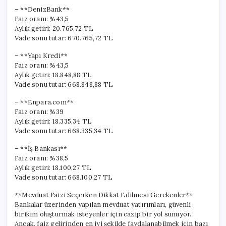
– **DenizBank**
Faiz oranı: %43,5
Aylık getiri: 20.765,72 TL
Vade sonu tutar: 670.765,72 TL
– **Yapı Kredi**
Faiz oranı: %43,5
Aylık getiri: 18.848,88 TL
Vade sonu tutar: 668.848,88 TL
– **Enpara.com**
Faiz oranı: %39
Aylık getiri: 18.335,34 TL
Vade sonu tutar: 668.335,34 TL
– **İş Bankası**
Faiz oranı: %38,5
Aylık getiri: 18.100,27 TL
Vade sonu tutar: 668.100,27 TL
**Mevduat Faizi Seçerken Dikkat Edilmesi Gerekenler**
Bankalar üzerinden yapılan mevduat yatırımları, güvenli
birikim oluşturmak isteyenler için cazip bir yol sunuyor.
Ancak, faiz gelirinden en iyi şekilde faydalanabilmek için bazı