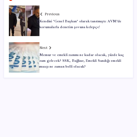
Previous
Kendini ‘Genel Başkan’ olarak tanıtmıştı: AVM’de
korumalarla denetim şovuna kelepçe!
Next
Memur ve emekli zammı ne kadar olacak, yüzde kaç
zam gelecek? SSK, Bağkur, Emekli Sandığı emekli
maaşı ne zaman belli olacak?