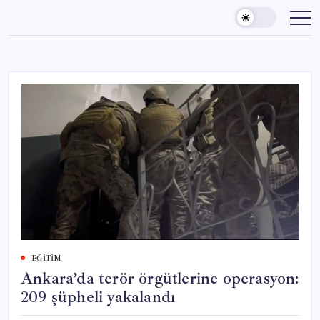
Skip
to
content
EĞITIM
Ankara’da terör örgütlerine operasyon:
209 şüpheli yakalandı