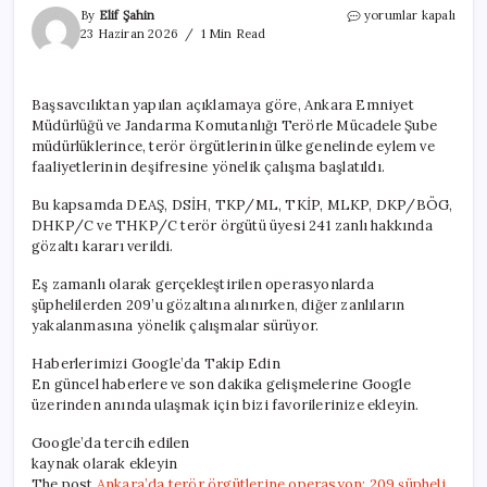
Ankara’da
By
Elif Şahin
yorumlar kapalı
terör
23 Haziran 2026
1 Min Read
örgütlerine
operasyon:
209
Başsavcılıktan yapılan açıklamaya göre, Ankara Emniyet
şüpheli
Müdürlüğü ve Jandarma Komutanlığı Terörle Mücadele Şube
yakalandı
için
müdürlüklerince, terör örgütlerinin ülke genelinde eylem ve
faaliyetlerinin deşifresine yönelik çalışma başlatıldı.
Bu kapsamda DEAŞ, DSİH, TKP/ML, TKİP, MLKP, DKP/BÖG,
DHKP/C ve THKP/C terör örgütü üyesi 241 zanlı hakkında
gözaltı kararı verildi.
Eş zamanlı olarak gerçekleştirilen operasyonlarda
şüphelilerden 209’u gözaltına alınırken, diğer zanlıların
yakalanmasına yönelik çalışmalar sürüyor.
Haberlerimizi Google’da Takip Edin
En güncel haberlere ve son dakika gelişmelerine Google
üzerinden anında ulaşmak için bizi favorilerinize ekleyin.
Google’da tercih edilen
kaynak olarak ekleyin
The post
Ankara’da terör örgütlerine operasyon: 209 şüpheli