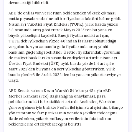
devam ettiği bildirildi.
ABD’de enflasyon verilerinin beklenenden yüksek çıkması,
emtia piyasalarında önemli bir fiyatlama faktörü haline geldi.
Nisan ayı Tüketici Fiyat Endeksi (TÜFE), yıllık bazda yüzde
3,8 oranında artış göstererek Mayıs 2023’ten bu yana en
büyük yükselişini kaydetti. Enerji fiyatlarındaki artışın,
TÜFE’deki yükselişin yüzde 40’ından fazlasını oluşturduğu
vurgulandı. Aynı zamanda gıda fiyatlarında artış yönlü
baskının güçlendiği belirtildi. Üretici fiyatlarındaki görünüm
de maliyet baskıları konusunda endişeleri artırdı; nisan ayı
Üretici Fiyat Endeksi (ÜFE) aylık bazda yüzde 1,4 artış ile
Mart 2022’den bu yana en sert yükselişi gösterirken, yıllık
bazda yüzde 6 ile Aralık 2022’den bu yana en yüksek seviyeye
ulaştı.
ABD Senatosu’nun Kevin Warsh’ı 54’e karşı 45 oyla ABD
Merkez Bankası (Fed) Başkanlığına onaylaması, para
politikalarındaki belirsizlikleri artırdı. Analistler, Warsh’ın
göreve gelmesiyle birlikte Fed’in iletişim stratejisinin, bilanço
yönetiminin ve faiz patikasının yeniden şekillenebileceğini
ifade ederken, yüksek enflasyon verilerinin faiz indirim
beklentilerini erteleyebileceğini belirtti.