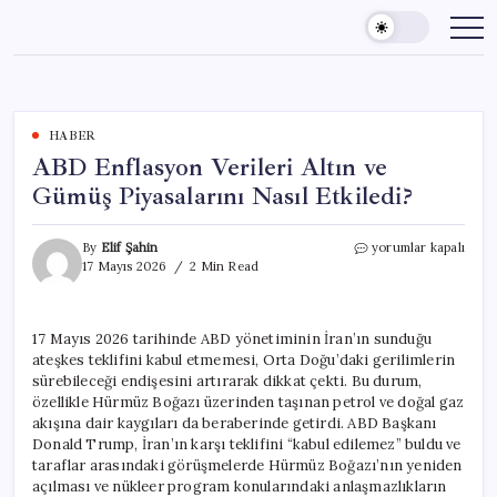
Skip
to
content
HABER
ABD Enflasyon Verileri Altın ve
Gümüş Piyasalarını Nasıl Etkiledi?
ABD
By
Elif Şahin
yorumlar kapalı
Enflasyon
17 Mayıs 2026
2 Min Read
Verileri
Altın
ve
17 Mayıs 2026 tarihinde ABD yönetiminin İran’ın sunduğu
Gümüş
ateşkes teklifini kabul etmemesi, Orta Doğu’daki gerilimlerin
Piyasalarını
Nasıl
sürebileceği endişesini artırarak dikkat çekti. Bu durum,
Etkiledi?
özellikle Hürmüz Boğazı üzerinden taşınan petrol ve doğal gaz
için
akışına dair kaygıları da beraberinde getirdi. ABD Başkanı
Donald Trump, İran’ın karşı teklifini “kabul edilemez” buldu ve
taraflar arasındaki görüşmelerde Hürmüz Boğazı’nın yeniden
açılması ve nükleer program konularındaki anlaşmazlıkların