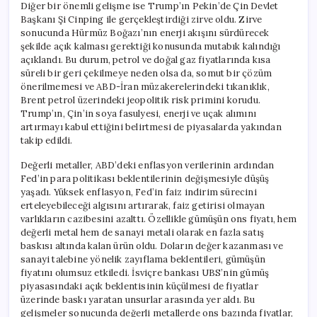
Diğer bir önemli gelişme ise Trump’ın Pekin’de Çin Devlet
Başkanı Şi Cinping ile gerçekleştirdiği zirve oldu. Zirve
sonucunda Hürmüz Boğazı’nın enerji akışını sürdürecek
şekilde açık kalması gerektiği konusunda mutabık kalındığı
açıklandı. Bu durum, petrol ve doğal gaz fiyatlarında kısa
süreli bir geri çekilmeye neden olsa da, somut bir çözüm
önerilmemesi ve ABD-İran müzakerelerindeki tıkanıklık,
Brent petrol üzerindeki jeopolitik risk primini korudu.
Trump’ın, Çin’in soya fasulyesi, enerji ve uçak alımını
artırmayı kabul ettiğini belirtmesi de piyasalarda yakından
takip edildi.
Değerli metaller, ABD’deki enflasyon verilerinin ardından
Fed’in para politikası beklentilerinin değişmesiyle düşüş
yaşadı. Yüksek enflasyon, Fed’in faiz indirim sürecini
erteleyebileceği algısını artırarak, faiz getirisi olmayan
varlıkların cazibesini azalttı. Özellikle gümüşün ons fiyatı, hem
değerli metal hem de sanayi metali olarak en fazla satış
baskısı altında kalan ürün oldu. Doların değer kazanması ve
sanayi talebine yönelik zayıflama beklentileri, gümüşün
fiyatını olumsuz etkiledi. İsviçre bankası UBS’nin gümüş
piyasasındaki açık beklentisinin küçülmesi de fiyatlar
üzerinde baskı yaratan unsurlar arasında yer aldı. Bu
gelişmeler sonucunda değerli metallerde ons bazında fiyatlar,