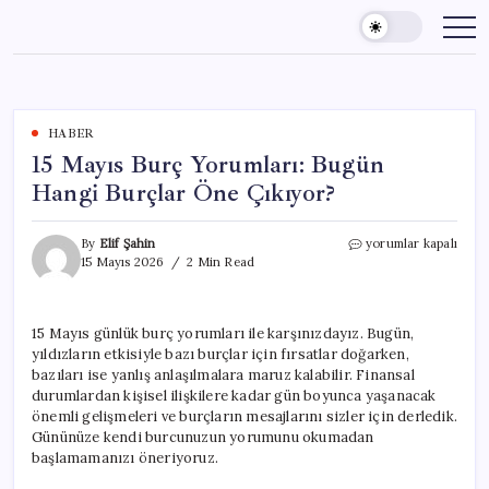
Skip
to
content
HABER
15 Mayıs Burç Yorumları: Bugün
Hangi Burçlar Öne Çıkıyor?
15
By
Elif Şahin
yorumlar kapalı
Mayıs
15 Mayıs 2026
2 Min Read
Burç
Yorumları:
Bugün
15 Mayıs günlük burç yorumları ile karşınızdayız. Bugün,
Hangi
yıldızların etkisiyle bazı burçlar için fırsatlar doğarken,
Burçlar
Öne
bazıları ise yanlış anlaşılmalara maruz kalabilir. Finansal
Çıkıyor?
durumlardan kişisel ilişkilere kadar gün boyunca yaşanacak
için
önemli gelişmeleri ve burçların mesajlarını sizler için derledik.
Gününüze kendi burcunuzun yorumunu okumadan
başlamamanızı öneriyoruz.