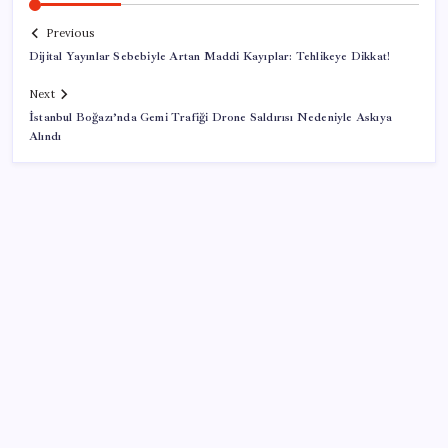
Previous
Dijital Yayınlar Sebebiyle Artan Maddi Kayıplar: Tehlikeye Dikkat!
Next
İstanbul Boğazı’nda Gemi Trafiği Drone Saldırısı Nedeniyle Askıya
Alındı
SON YAZILAR
CHP Mut ve Silifke İlçe Başkanlıklarında toplu istifa:
YENİ Parti’ye katılma kararı aldılar