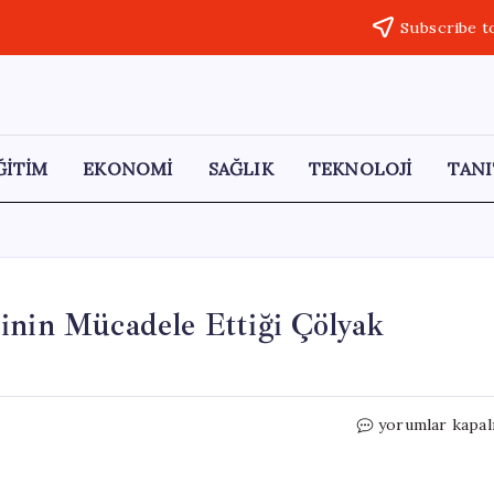
Subscribe t
ĞİTİM
EKONOMİ
SAĞLIK
TEKNOLOJİ
TANI
inin Mücadele Ettiği Çölyak
Türkiye’de
yorumlar kapal
Her
100
Kişiden