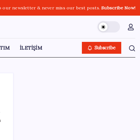
o our newsletter & never miss our best posts.
Subscribe Now!
TIM
İLETİŞİM
Subscribe
SON YAZILAR
ı
CHP Mut ve Silifke İlçe Başkanlıklarında
toplu istifa: YENİ Parti’ye katılma kararı