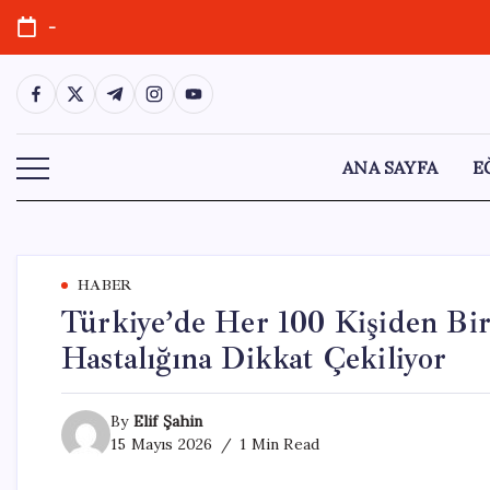
Skip
-
to
content
https://www.facebook.com/
https://twitter.com/
https://t.me/
https://www.instagram.com/
https://youtube.com/
ANA SAYFA
E
HABER
Türkiye’de Her 100 Kişiden Bir
Hastalığına Dikkat Çekiliyor
By
Elif Şahin
15 Mayıs 2026
1 Min Read