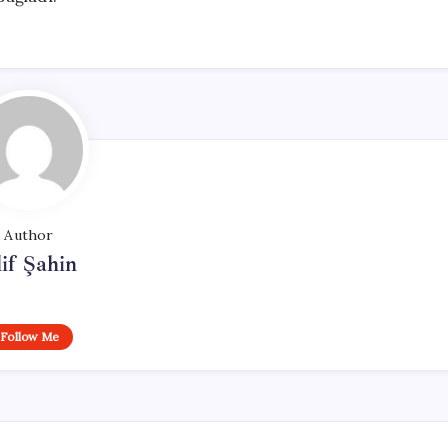
Author
if Şahin
Follow Me