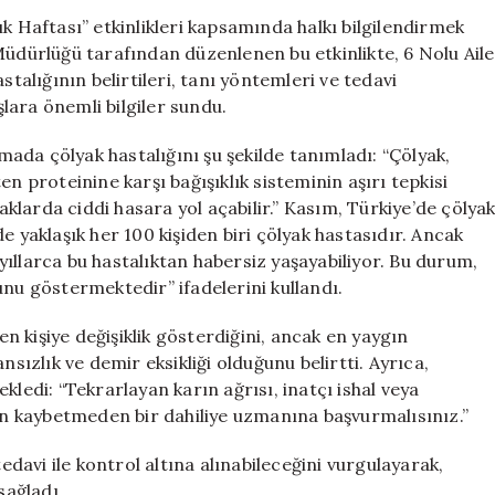
Birinin
k Haftası” etkinlikleri kapsamında halkı bilgilendirmek
Mücadele
Müdürlüğü tarafından düzenlenen bu etkinlikte, 6 Nolu Aile
Ettiği
stalığının belirtileri, tanı yöntemleri ve tedavi
Çölyak
lara önemli bilgiler sundu.
Hastalığına
Dikkat
da çölyak hastalığını şu şekilde tanımladı: “Çölyak,
Çekiliyor
n proteinine karşı bağışıklık sisteminin aşırı tepkisi
için
saklarda ciddi hasara yol açabilir.” Kasım, Türkiye’de çölya
e yaklaşık her 100 kişiden biri çölyak hastasıdır. Ancak
, yıllarca bu hastalıktan habersiz yaşayabiliyor. Bu durum,
unu göstermektedir” ifadelerini kullandı.
en kişiye değişiklik gösterdiğini, ancak en yaygın
nsızlık ve demir eksikliği olduğunu belirtti. Ayrıca,
kledi: “Tekrarlayan karın ağrısı, inatçı ishal veya
man kaybetmeden bir dahiliye uzmanına başvurmalısınız.”
tedavi ile kontrol altına alınabileceğini vurgulayarak,
sağladı.