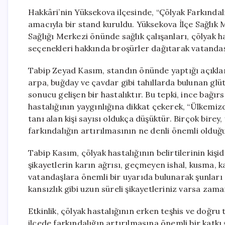
Hakkâri’nin Yüksekova ilçesinde, “Çölyak Farkındalı
amacıyla bir stand kuruldu. Yüksekova İlçe Sağlık 
Sağlığı Merkezi önünde sağlık çalışanları, çölyak ha
seçenekleri hakkında broşürler dağıtarak vatandaş
Tabip Zeyad Kasım, standın önünde yaptığı açıklama
arpa, buğday ve çavdar gibi tahıllarda bulunan glüte
sonucu gelişen bir hastalıktır. Bu tepki, ince bağır
hastalığının yaygınlığına dikkat çekerek, “Ülkemizd
tanı alan kişi sayısı oldukça düşüktür. Birçok birey
farkındalığın artırılmasının ne denli önemli olduğ
Tabip Kasım, çölyak hastalığının belirtilerinin kişid
şikayetlerin karın ağrısı, geçmeyen ishal, kusma, ka
vatandaşlara önemli bir uyarıda bulunarak şunları e
kansızlık gibi uzun süreli şikayetleriniz varsa za
Etkinlik, çölyak hastalığının erken teşhis ve doğru 
ilçede farkındalığın artırılmasına önemli bir katkı 